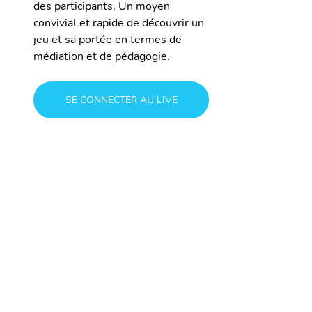
des participants. Un moyen 
convivial et rapide de découvrir un 
jeu et sa portée en termes de 
médiation et de pédagogie.
SE CONNECTER AU LIVE
Dates et jeux proposées  :
Jeudi 9 octobre 2025 de 12h 
à 12h45 : 
Arausio
 (Antiquité) 
avec Arkeotopia. Un jeu Ikigai 
- ISCD.
Mardi 14 octobre 2025 de 
12h à 12h45 : 
Spectrowave
 (Physique et 
spectroscopie) avec 