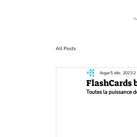
A
All Posts
Ikigai
5 déc. 2023
2
FlashCards 
Toutes la puissance d