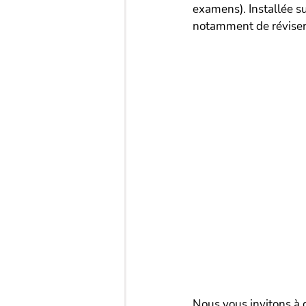
examens). Installée s
notamment de réviser 
Nous vous invitons à d