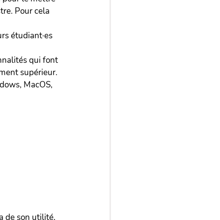
re. Pour cela 
urs étudiant·es 
nnalités qui font 
ement supérieur.
indows, MacOS, 
de son utilité, 