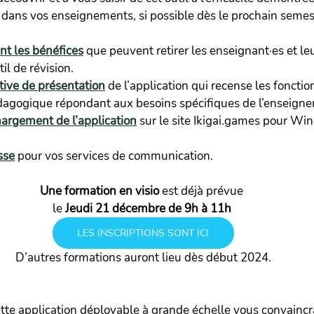
 dans vos enseignements, si possible dès le prochain semest
nt les bénéfices
 que peuvent retirer les enseignant·es et le
il de révision.
tive de présentation
de l’application qui recense les fonctio
édagogique répondant aux besoins spécifiques de l’enseign
hargement de l’application
 sur le site Ikigai.games pour W
sse
 pour vos services de communication.
Une formation en visio
 est déjà prévue 
le 
Jeudi 21 décembre de 9h à 11h
LES INSCRIPTIONS SONT ICI
D’autres formations auront lieu dès début 2024.
te application déployable à grande échelle vous convaincra 