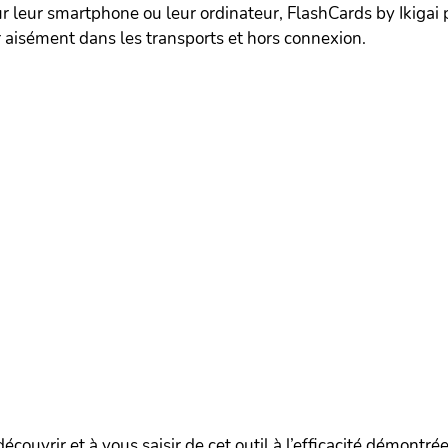
ur leur smartphone ou leur ordinateur, FlashCards by Ikigai
aisément dans les transports et hors connexion.
écouvrir et à vous saisir de cet outil à l’efficacité démontré