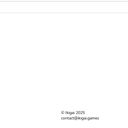
Créer, jouer et enseigner
Ikig
avec Ikigai - Formations
2026
2026-2027
© Ikigai 2025
contact@ikigai.games