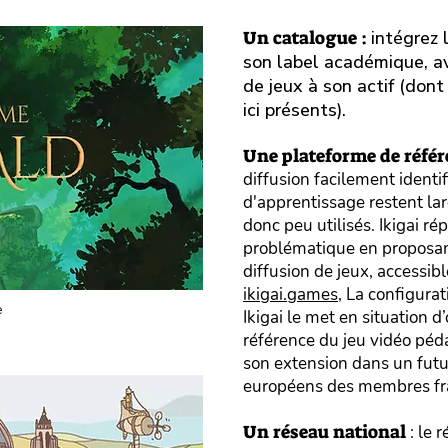
Un catalogue :
intégrez 
son label académique, av
de jeux à son actif (don
ici présents).
Une plateforme de réfé
diffusion facilement identif
d'apprentissage restent la
donc peu utilisés. Ikigai ré
problématique en proposant
diffusion de jeux, accessibl
ikigai.games,
La configura
e
Ikigai le met en situation d
référence du jeu vidéo péd
son extension dans un futu
européens des membres fra
Un réseau national
: le 