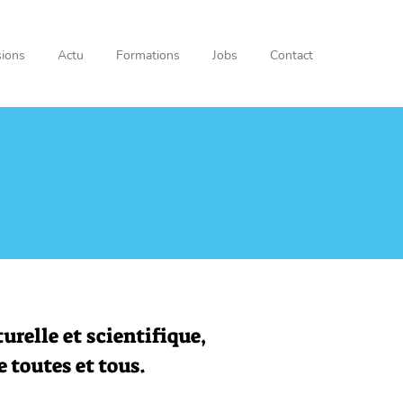
ions
Actu
Formations
Jobs
Contact
relle et scientifique,
e toutes et tous.