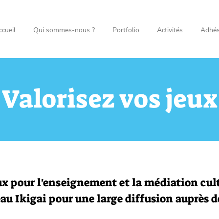
ccueil
Qui sommes-nous ?
Portfolio
Activités
Adhés
Valorisez vos jeux
ux pour l'enseignement et la médiation cultu
eau Ikigai pour une large diffusion auprès d