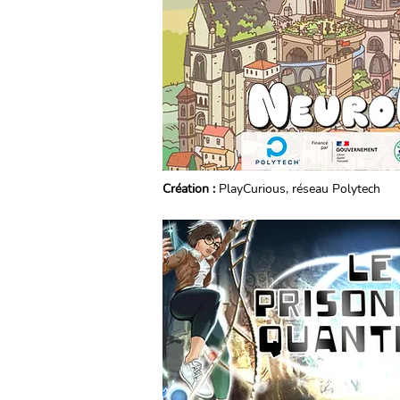
Création :
PlayCurious, réseau Polytech