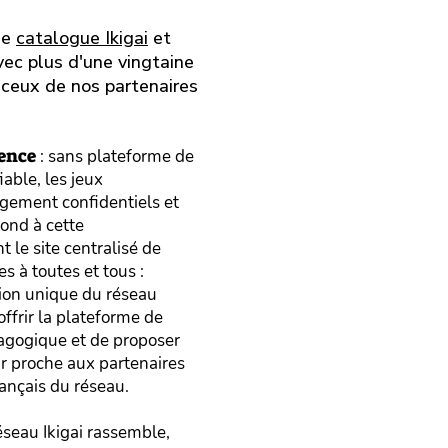
le
catalogue Ikigai
et
ec plus d'une vingtaine
t ceux de nos partenaires
rence
: sans plateforme de
iable, les jeux
rgement confidentiels et
pond à cette
 le site centralisé de
es à toutes et tous :
tion unique du réseau
’offrir la plateforme de
agogique et de proposer
r proche aux partenaires
nçais du réseau.
réseau Ikigai rassemble,